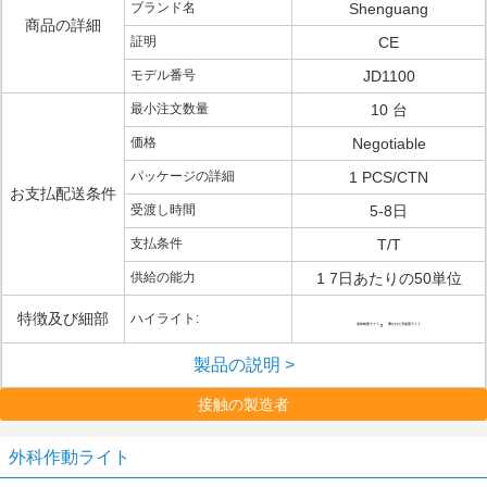
ブランド名
Shenguang
商品の詳細
証明
CE
モデル番号
JD1100
最小注文数量
10 台
価格
Negotiable
パッケージの詳細
1 PCS/CTN
お支払配送条件
受渡し時間
5-8日
支払条件
T/T
供給の能力
1 7日あたりの50単位
特徴及び細部
ハイライト:
,
身体検査ライト
導かれた手術室ライト
製品の説明 >
接触の製造者
外科作動ライト