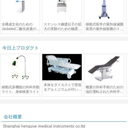
水構成文化のための
ステンレス鋼遺伝子の拡
移動式医学の紫外線滅菌
Jacketed二酸化炭素の定
大の実験のための極度の
装置の紫外線殺菌のトラ
温器の医療機器
サーモスタット オイル
ックAC220V 50HZの
のBath/湯せん
100μW/Cmの²の照明
今日上プロダクト
本体をダイカストで形造
移動式多機能の外科作動
概要の外科手術のための
るアルミニウムが付いて
ライト、身体検査ライト
油圧運転された外科手術
いる病院の伸張器のトロ
台
リー救助のベッド
会社概要
Shanghai hengyue medical instruments co.ltd